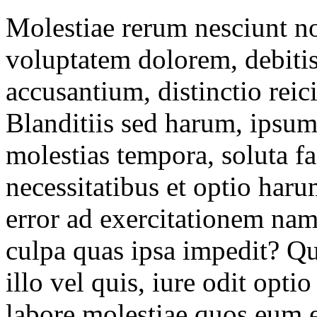
Molestiae rerum nesciunt n
voluptatem dolorem, debitis
accusantium, distinctio reici
Blanditiis sed harum, ipsum
molestias tempora, soluta fa
necessitatibus et optio haru
error ad exercitationem na
culpa quas ipsa impedit? Q
illo vel quis, iure odit op
labore molestiae quos eum e